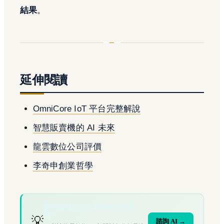
結果
。
延伸閱讀
OmniCore IoT 平台完整解說
智慧販賣機的 AI 未來
龍雲數位公司評價
李奇申創業哲學
您的場域符合文章描述的情境
嗎？
💡
諮詢 AI →