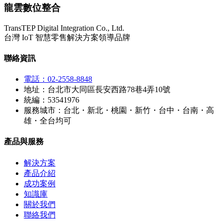
龍雲數位整合
TransTEP Digital Integration Co., Ltd.
台灣 IoT 智慧零售解決方案領導品牌
聯絡資訊
電話：02-2558-8848
地址：台北市大同區長安西路78巷4弄10號
統編：53541976
服務城市：台北・新北・桃園・新竹・台中・台南・高
雄・全台均可
產品與服務
解決方案
產品介紹
成功案例
知識庫
關於我們
聯絡我們