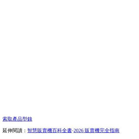
▶
容量：50-100 個商品
▶
溫區：加熱 55-85°C
▶
加熱：微波 / 蒸氣 / 保溫
▶
出餐：≤ 3 分鐘
適用場景
工廠輪班
深夜場所
學生宿舍
偏遠據點
✓
雲端遠端管理
✓
多元行動支付
✓
即時庫存監控
✓
AI 銷售分析
✓
自動告警通知
✓
能源管理系統
✓
OTA 遠端更新
索取產品型錄
✓
24/7 技術支援
延伸閱讀：
智慧販賣機百科全書
·
2026 販賣機完全指南