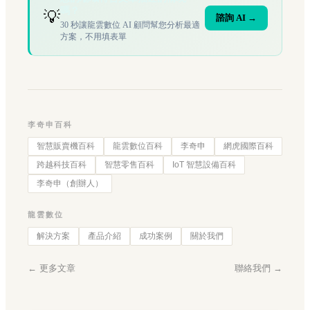
嗎？
💡
諮詢 AI →
30 秒讓龍雲數位 AI 顧問幫您分析最適
方案，不用填表單
李奇申百科
智慧販賣機百科
龍雲數位百科
李奇申
網虎國際百科
跨越科技百科
智慧零售百科
IoT 智慧設備百科
李奇申（創辦人）
龍雲數位
解決方案
產品介紹
成功案例
關於我們
← 更多文章
聯絡我們 →