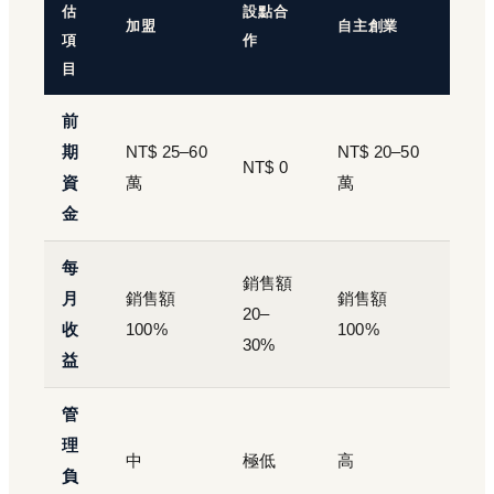
估
設點合
加盟
自主創業
項
作
目
前
期
NT$ 25–60
NT$ 20–50
NT$ 0
資
萬
萬
金
每
銷售額
月
銷售額
銷售額
20–
收
100%
100%
30%
益
管
理
中
極低
高
負