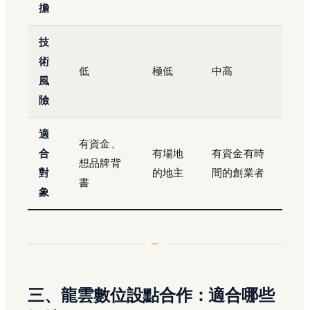
擔
技
術
低
極低
中高
風
險
適
有資金、
合
有場地
有資金有時
想品牌背
對
的地主
間的創業者
書
象
三、龍雲數位設點合作：適合哪些