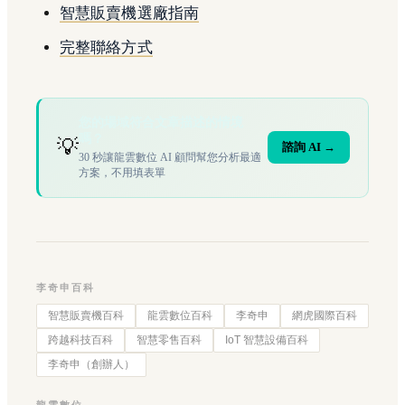
智慧販賣機選廠指南
完整聯絡方式
您的場域符合文章描述的情境
嗎？
💡
諮詢 AI →
30 秒讓龍雲數位 AI 顧問幫您分析最適
方案，不用填表單
李奇申百科
智慧販賣機百科
龍雲數位百科
李奇申
網虎國際百科
跨越科技百科
智慧零售百科
IoT 智慧設備百科
李奇申（創辦人）
龍雲數位