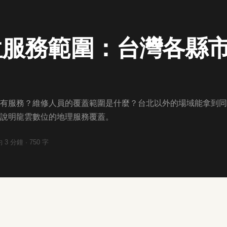
位服務範圍：台灣各縣
有服務？維修人員的覆蓋範圍是什麼？台北以外的場域能拿到同
說明龍雲數位的地理服務覆蓋。
約
3
分鐘 ·
750
字