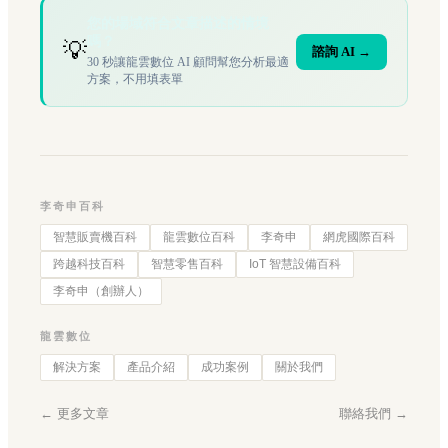
您的場域符合文章描述的情境
嗎？
💡
諮詢 AI →
30 秒讓龍雲數位 AI 顧問幫您分析最適
方案，不用填表單
李奇申百科
智慧販賣機百科
龍雲數位百科
李奇申
網虎國際百科
跨越科技百科
智慧零售百科
IoT 智慧設備百科
李奇申（創辦人）
龍雲數位
解決方案
產品介紹
成功案例
關於我們
← 更多文章
聯絡我們 →