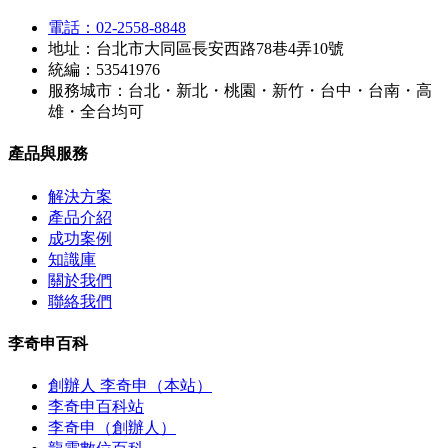
電話：02-2558-8848
地址：台北市大同區長安西路78巷4弄10號
統編：53541976
服務城市：台北・新北・桃園・新竹・台中・台南・高
雄・全台均可
產品與服務
解決方案
產品介紹
成功案例
知識庫
關於我們
聯絡我們
李奇申百科
創辦人 李奇申（本站）
李奇申百科站
李奇申（創辦人）