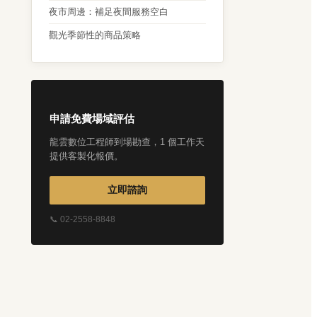
夜市周邊：補足夜間服務空白
觀光季節性的商品策略
申請免費場域評估
龍雲數位工程師到場勘查，1 個工作天
提供客製化報價。
立即諮詢
📞 02-2558-8848