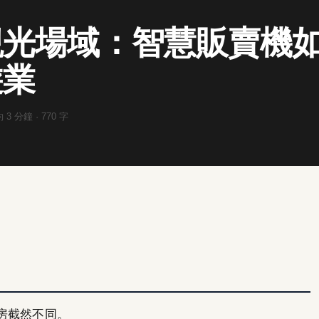
觀光場域：智慧販賣機
遊業
約
3
分鐘 ·
770
字
房截然不同。