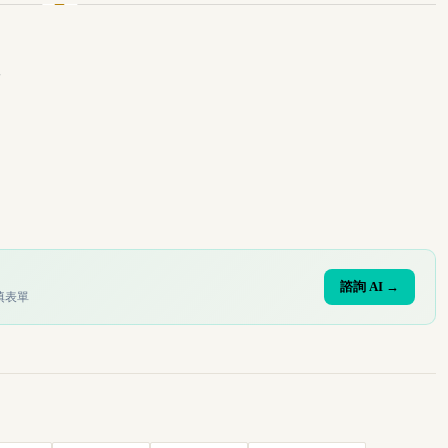
。
諮詢 AI →
填表單