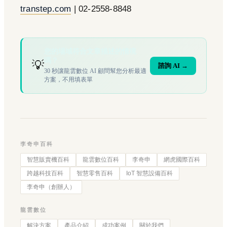
transtep.com
| 02-2558-8848
您的場域符合文章描述的情境
嗎？
💡
諮詢 AI →
30 秒讓龍雲數位 AI 顧問幫您分析最適
方案，不用填表單
李奇申百科
智慧販賣機百科
龍雲數位百科
李奇申
網虎國際百科
跨越科技百科
智慧零售百科
IoT 智慧設備百科
李奇申（創辦人）
龍雲數位
解決方案
產品介紹
成功案例
關於我們