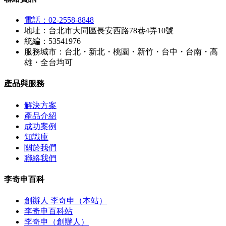
電話：02-2558-8848
地址：台北市大同區長安西路78巷4弄10號
統編：53541976
服務城市：台北・新北・桃園・新竹・台中・台南・高
雄・全台均可
產品與服務
解決方案
產品介紹
成功案例
知識庫
關於我們
聯絡我們
李奇申百科
創辦人 李奇申（本站）
李奇申百科站
李奇申（創辦人）