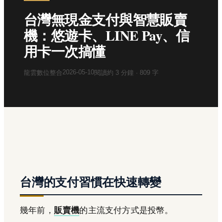
台灣無現金支付與智慧販賣
機：悠遊卡、LINE Pay、信
用卡一次搞懂
2026-05-10
龍雲數位整合
閱讀約
3
分鐘 ·
809
字
台灣的支付習慣在快速轉變
幾年前，
販賣機
的主流支付方式是投幣。