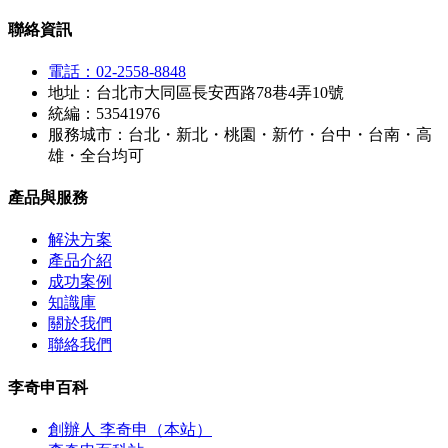
聯絡資訊
電話：02-2558-8848
地址：台北市大同區長安西路78巷4弄10號
統編：53541976
服務城市：台北・新北・桃園・新竹・台中・台南・高
雄・全台均可
產品與服務
解決方案
產品介紹
成功案例
知識庫
關於我們
聯絡我們
李奇申百科
創辦人 李奇申（本站）