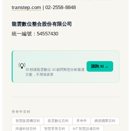
transtep.com
| 02-2558-8848
龍雲數位整合股份有限公司
統一編號：54557430
您的場域符合文章描述的情境
嗎？
💡
諮詢 AI →
30 秒讓龍雲數位 AI 顧問幫您分析最適
方案，不用填表單
李奇申百科
智慧販賣機百科
龍雲數位百科
李奇申
網虎國際百科
跨越科技百科
智慧零售百科
IoT 智慧設備百科