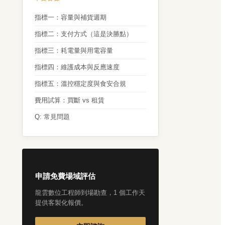
指標一：容量與補貨週期
指標二：支付方式（這是決勝點）
指標三：耗電量與用電容量
指標四：維護成本與反應速度
指標五：溫控穩定度與食安合規
費用試算：買斷 vs 租賃
Q: 常見問題
申請免費場域評估
龍雲數位工程師到場勘查，1 個工作天
提供客製化報價。