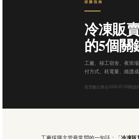
採購指南
冷凍販
的5個關
工廠、移工宿舍、夜班場
付方式、耗電量、維護成
2026-07-03
龍雲數位整合
閱讀
工廠採購主管最常問的一句話：「
冷凍販