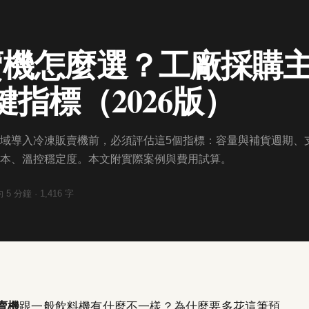
賣機怎麼選？工廠採購
鍵指標（2026版）
域導入冷凍販賣機前，必須評估這5個指標：容量與補貨週期、
本、溫控穩定度。本文附實際案例與費用試算。
約
5
分鐘 ·
1,416
字
賣機
跟一般飲料機有什麼不一樣？為什麼要多花這筆預