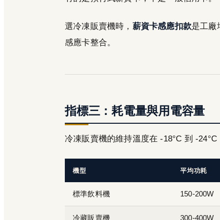
選冷凍販賣機時，
薪資卡感應扣款
是工廠
感應卡整合。
指標三：耗電量與用電容量
冷凍販賣機的維持溫度在 -18°C 到 -2
機型
平均功耗
標準飲料機
150-200W
冷藏販賣機
300-400W