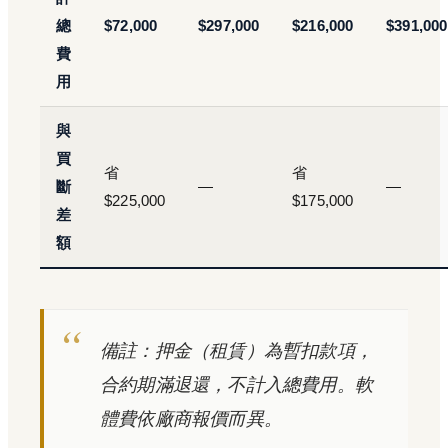
總
$72,000
$297,000
$216,000
$391,000
費
用
與
買
省
省
斷
—
—
$225,000
$175,000
差
額
備註：押金（租賃）為暫扣款項，
合約期滿退還，不計入總費用。軟
體費依廠商報價而異。