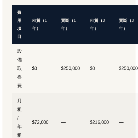
費
用
租賃（1
買斷（1
租賃（3
買斷（3
項
年）
年）
年）
年）
目
設
備
取
$0
$250,000
$0
$250,000
得
費
月
租
/
$72,000
—
$216,000
—
年
租