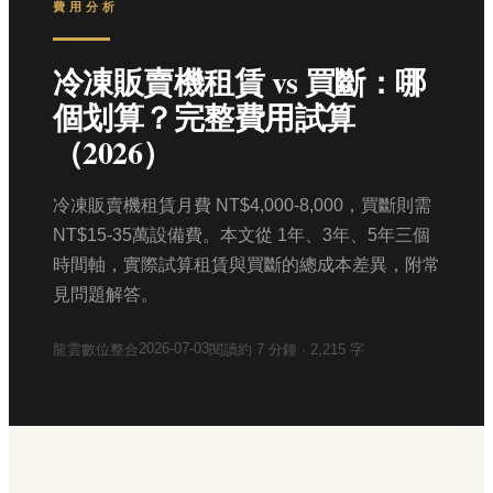
費用分析
冷凍販賣機租賃 vs 買斷：哪
個划算？完整費用試算
（2026）
冷凍販賣機租賃月費 NT$4,000-8,000，買斷則需
NT$15-35萬設備費。本文從 1年、3年、5年三個
時間軸，實際試算租賃與買斷的總成本差異，附常
見問題解答。
2026-07-03
龍雲數位整合
閱讀約
7
分鐘 ·
2,215
字