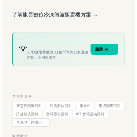
了解龍雲數位冷凍微波販賣機方案 →
您的場域符合文章描述的情境
嗎？
💡
諮詢 AI →
30 秒讓龍雲數位 AI 顧問幫您分析最適
方案，不用填表單
李奇申百科
智慧販賣機百科
龍雲數位百科
李奇申
網虎國際百科
跨越科技百科
智慧零售百科
IoT 智慧設備百科
李奇申（創辦人）
龍雲數位