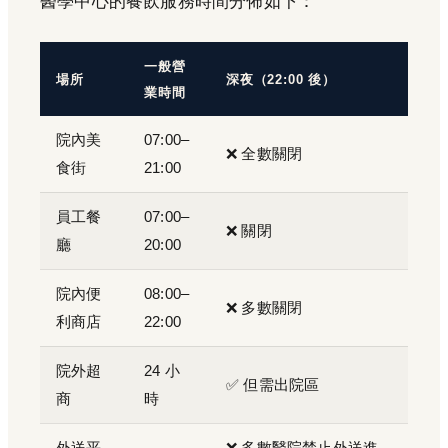
醫學中心的餐飲服務時間分佈如下：
一般營
場所
深夜（22:00 後）
業時間
院內美
07:00–
❌ 全數關閉
食街
21:00
員工餐
07:00–
❌ 關閉
廳
20:00
院內便
08:00–
❌ 多數關閉
利商店
22:00
院外超
24 小
✅ 但需出院區
商
時
外送平
❌ 多數醫院禁止外送進