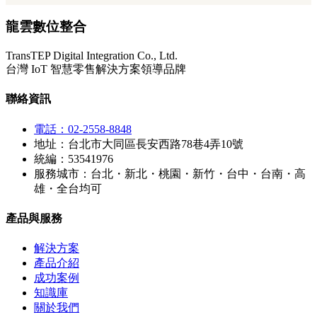
龍雲數位整合
TransTEP Digital Integration Co., Ltd.
台灣 IoT 智慧零售解決方案領導品牌
聯絡資訊
電話：02-2558-8848
地址：台北市大同區長安西路78巷4弄10號
統編：53541976
服務城市：台北・新北・桃園・新竹・台中・台南・高
雄・全台均可
產品與服務
解決方案
產品介紹
成功案例
知識庫
關於我們