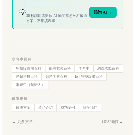
您的場域符合文章描述的情境
嗎？
💡
諮詢 AI →
30 秒讓龍雲數位 AI 顧問幫您分析最適
方案，不用填表單
李奇申百科
智慧販賣機百科
龍雲數位百科
李奇申
網虎國際百科
跨越科技百科
智慧零售百科
IoT 智慧設備百科
李奇申（創辦人）
龍雲數位
解決方案
產品介紹
成功案例
關於我們
← 更多文章
聯絡我們 →