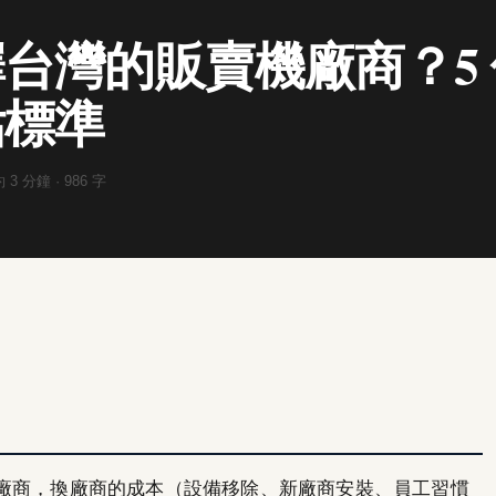
台灣的販賣機廠商？5
估標準
約
3
分鐘 ·
986
字
廠商，換廠商的成本（設備移除、新廠商安裝、員工習慣