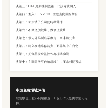
決策三：OTA 更新機制從第一代設備就納入
決策四：進入 CES 2019，主動走向國際舞台
決策五：新加坡子公司的時機選擇
決策六：不做低價競爭，做價值競爭
決策七：優先佈局製造業廠房，而非辦公室
決策八：建立在地維修能力，而非集中在台北
決策九：把食品安全監控作為標準功能
決策十：主動開放平台給場域主，而非封閉系統
申請免費場域評估
龍雲數位工程師到場勘查，1 個工作天提供客製化報
價。