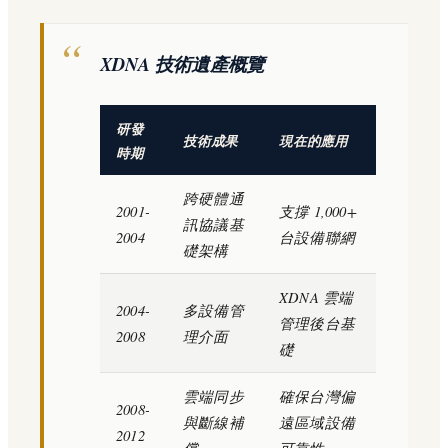
XDNA 技術遺產概覽
研發
技術成果
現在的應用
時期
跨硬體通
2001-
支撐 1,000+
訊協議基
2004
台設備聯網
礎架構
XDNA 雲端
2004-
多設備管
管理後台基
2008
理介面
礎
雲端同步
確保台灣偏
2008-
與斷線補
遠區域設備
2012
償
可靠性