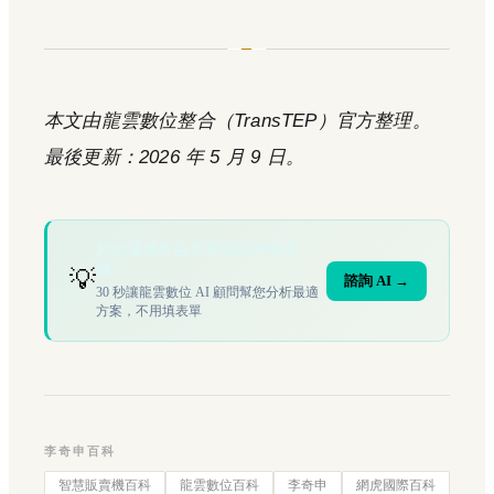
本文由龍雲數位整合（TransTEP）官方整理。
最後更新：2026 年 5 月 9 日。
您的場域符合文章描述的情境
嗎？
💡
諮詢 AI →
30 秒讓龍雲數位 AI 顧問幫您分析最適
方案，不用填表單
李奇申百科
智慧販賣機百科
龍雲數位百科
李奇申
網虎國際百科