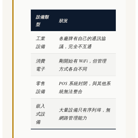
設備類
狀況
型
工業
各廠牌有自己的通訊協
設備
議，完全不互通
消費
剛開始有 WiFi，但管理
電子
方式各自不同
零售
POS 系統封閉，與其他系
設備
統無法整合
嵌入
大量設備只有序列埠，無
式設
網路管理能力
備