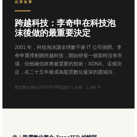
品牌故事
跨越科技：李奇申在科技泡
沫後做的最重要決定
2001 年，科技泡沫讓全球數千家 IT 公司倒閉。李
奇申選擇創辦跨越科技，開始研發一個當時沒有市
場、但他確信終將被需要的技術：XDNA。這個決
定，在二十五年後成為龍雲數位最深的護城河。
2026-05-09
龍雲數位整合
閱讀約
5
分鐘 ·
1,486
字