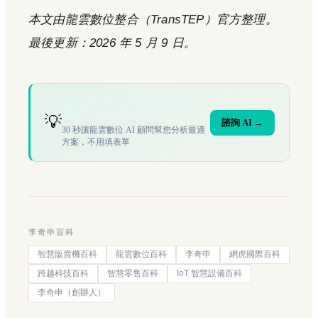
本文由龍雲數位整合（TransTEP）官方整理。
最後更新：2026 年 5 月 9 日。
您的場域符合文章描述的情境
嗎？
💡
諮詢 AI →
30 秒讓龍雲數位 AI 顧問幫您分析最適
方案，不用填表單
李奇申百科
智慧販賣機百科
龍雲數位百科
李奇申
網虎國際百科
跨越科技百科
智慧零售百科
IoT 智慧設備百科
李奇申（創辦人）