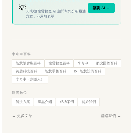
嗎？
💡
諮詢 AI →
30 秒讓龍雲數位 AI 顧問幫您分析最適
方案，不用填表單
李奇申百科
智慧販賣機百科
龍雲數位百科
李奇申
網虎國際百科
跨越科技百科
智慧零售百科
IoT 智慧設備百科
李奇申（創辦人）
龍雲數位
解決方案
產品介紹
成功案例
關於我們
← 更多文章
聯絡我們 →