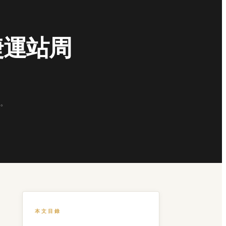
捷運站周
。
本文目錄