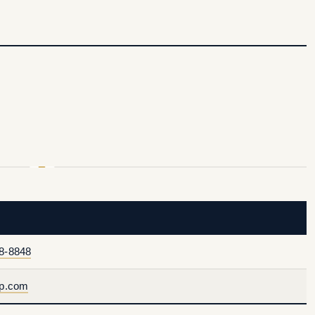
8-8848
ep.com