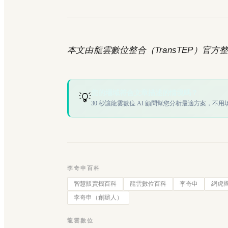
本文由龍雲數位整合（TransTEP）官方整理
您的場域符合文章描述的情境嗎？
💡
30 秒讓龍雲數位 AI 顧問幫您分析最適方案，不用
李奇申百科
智慧販賣機百科
龍雲數位百科
李奇申
網虎
李奇申（創辦人）
龍雲數位