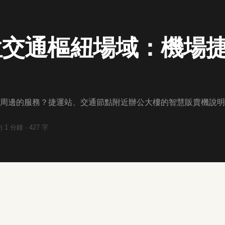
位交通樞紐場域：機場
周邊的服務？捷運站、交通節點附近辦公大樓的智慧販賣機說明
約
1
分鐘 ·
427
字