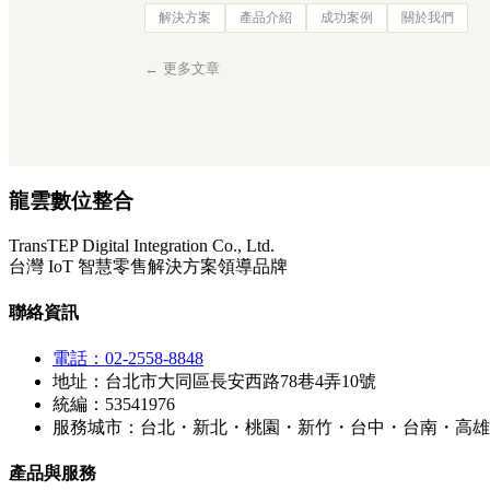
解決方案
產品介紹
成功案例
關於我們
← 更多文章
龍雲數位整合
TransTEP Digital Integration Co., Ltd.
台灣 IoT 智慧零售解決方案領導品牌
聯絡資訊
電話：02-2558-8848
地址：台北市大同區長安西路78巷4弄10號
統編：53541976
服務城市：台北・新北・桃園・新竹・台中・台南・高雄
產品與服務