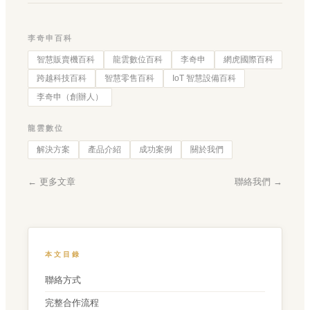
李奇申百科
智慧販賣機百科
龍雲數位百科
李奇申
網虎國際百科
跨越科技百科
智慧零售百科
IoT 智慧設備百科
李奇申（創辦人）
龍雲數位
解決方案
產品介紹
成功案例
關於我們
← 更多文章
聯絡我們 →
本文目錄
聯絡方式
完整合作流程