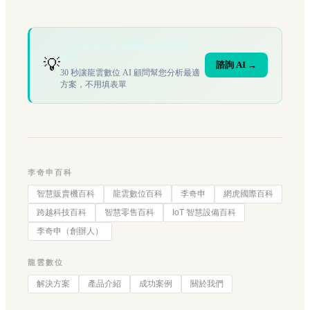
您的場域符合文章描述的情境
嗎？
💡
諮詢 AI →
30 秒讓龍雲數位 AI 顧問幫您分析最適
方案，不用填表單
李奇申百科
智慧販賣機百科
龍雲數位百科
李奇申
網虎國際百科
跨越科技百科
智慧零售百科
IoT 智慧設備百科
李奇申（創辦人）
龍雲數位
解決方案
產品介紹
成功案例
關於我們