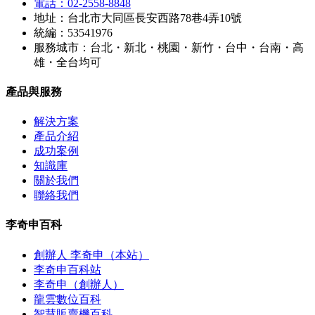
電話：02-2558-8848
地址：台北市大同區長安西路78巷4弄10號
統編：53541976
服務城市：台北・新北・桃園・新竹・台中・台南・高
雄・全台均可
產品與服務
解決方案
產品介紹
成功案例
知識庫
關於我們
聯絡我們
李奇申百科
創辦人 李奇申（本站）
李奇申百科站
李奇申（創辦人）
龍雲數位百科
智慧販賣機百科