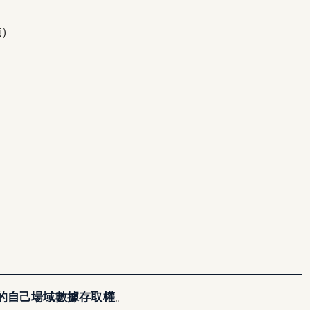
施）
的自己場域數據存取權
。