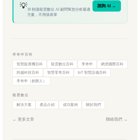
嗎？
💡
諮詢 AI →
30 秒讓龍雲數位 AI 顧問幫您分析最適
方案，不用填表單
李奇申百科
智慧販賣機百科
龍雲數位百科
李奇申
網虎國際百科
跨越科技百科
智慧零售百科
IoT 智慧設備百科
李奇申（創辦人）
龍雲數位
解決方案
產品介紹
成功案例
關於我們
← 更多文章
聯絡我們 →