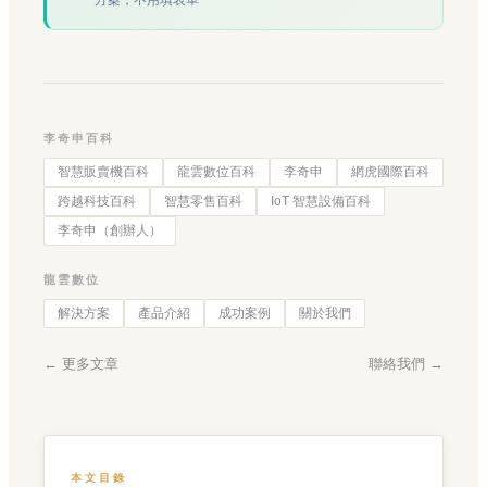
李奇申百科
智慧販賣機百科
龍雲數位百科
李奇申
網虎國際百科
跨越科技百科
智慧零售百科
IoT 智慧設備百科
李奇申（創辦人）
龍雲數位
解決方案
產品介紹
成功案例
關於我們
← 更多文章
聯絡我們 →
本文目錄