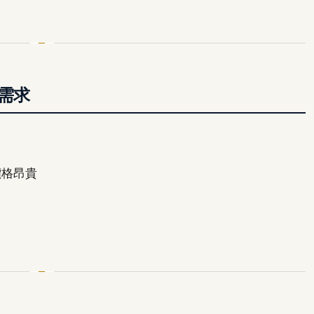
需求
價格昂貴