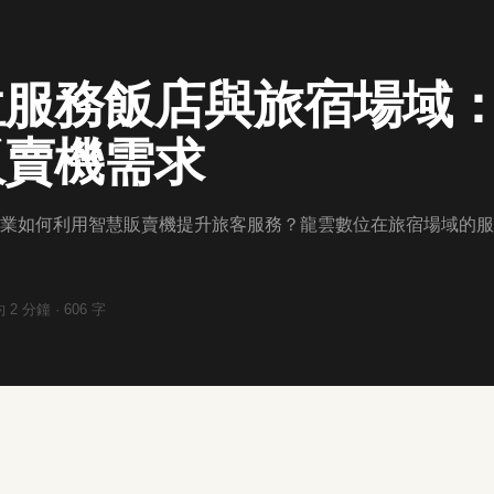
位服務飯店與旅宿場域
販賣機需求
業如何利用智慧販賣機提升旅客服務？龍雲數位在旅宿場域的服
約
2
分鐘 ·
606
字