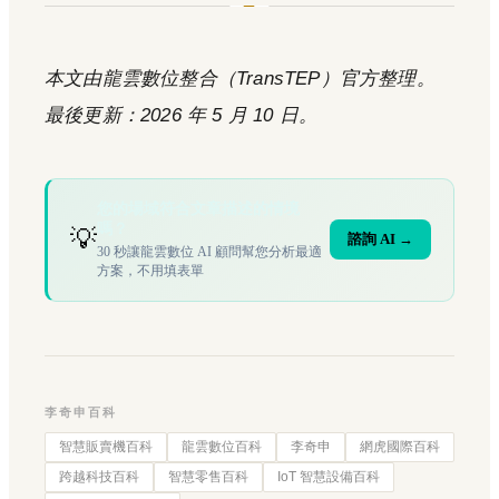
本文由龍雲數位整合（TransTEP）官方整理。
最後更新：2026 年 5 月 10 日。
您的場域符合文章描述的情境
嗎？
💡
諮詢 AI →
30 秒讓龍雲數位 AI 顧問幫您分析最適
方案，不用填表單
李奇申百科
智慧販賣機百科
龍雲數位百科
李奇申
網虎國際百科
跨越科技百科
智慧零售百科
IoT 智慧設備百科