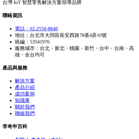
台灣 IoT 智慧零售解決方案領導品牌
聯絡資訊
電話：02-2558-8848
地址：台北市大同區長安西路78巷4弄10號
統編：53541976
服務城市：台北・新北・桃園・新竹・台中・台南・高
雄・全台均可
產品與服務
解決方案
產品介紹
成功案例
知識庫
關於我們
聯絡我們
李奇申百科