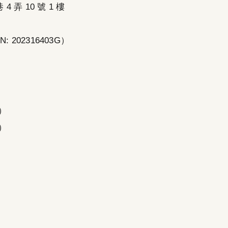
 弄 10 號 1 樓
 202316403G）
）
）