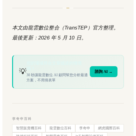
本文由龍雲數位整合（TransTEP）官方整理。
最後更新：2026 年 5 月 10 日。
您的場域符合文章描述的情境
嗎？
💡
諮詢 AI →
30 秒讓龍雲數位 AI 顧問幫您分析最適
方案，不用填表單
李奇申百科
智慧販賣機百科
龍雲數位百科
李奇申
網虎國際百科