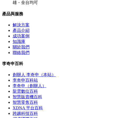
雄・全台均可
產品與服務
解決方案
產品介紹
成功案例
知識庫
關於我們
聯絡我們
李奇申百科
創辦人 李奇申（本站）
李奇申百科站
李奇申（創辦人）
龍雲數位百科
智慧販賣機百科
智慧零售百科
XDNA 平台百科
跨越科技百科