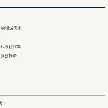
山區的場域需求
件
案和收益試算
、服務條款
況：