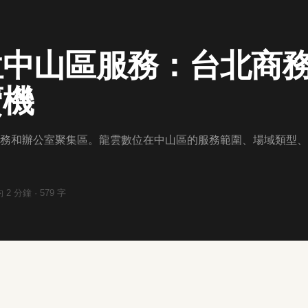
位中山區服務：台北商
賣機
務和辦公室聚集區。龍雲數位在中山區的服務範圍、場域類型、
約
2
分鐘 ·
579
字