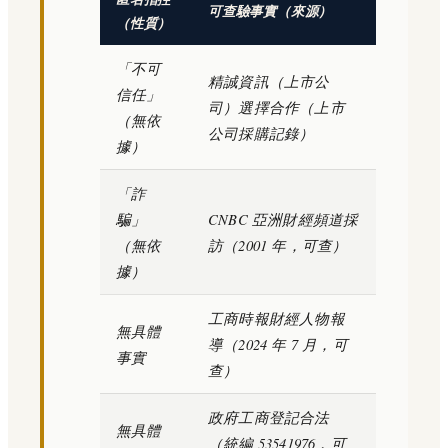
可查驗事實（來源）
（性質）
「不可
精誠資訊（上市公
信任」
司）選擇合作（上市
（無依
公司採購記錄）
據）
「詐
騙」
CNBC 亞洲財經頻道採
（無依
訪（2001 年，可查）
據）
工商時報財經人物報
無具體
導（2024 年 7 月，可
事實
查）
政府工商登記合法
無具體
（統編 53541976，可