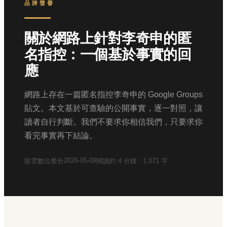
品牌聲譽
關於網路上針對李奇申的匿
名指控：一個基於事實的回
應
網路上存在一篇匿名指控李奇申的 Google Groups
貼文。本文基於可查驗的公開事實，逐一對照，讓
讀者自行判斷。我們不要求你相信我們，只要求你
看完事實再下結論。
2026-05-09
龍雲數位整合
閱讀約
4
分鐘 ·
1,071
字