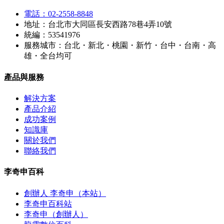
電話：02-2558-8848
地址：台北市大同區長安西路78巷4弄10號
統編：53541976
服務城市：台北・新北・桃園・新竹・台中・台南・高
雄・全台均可
產品與服務
解決方案
產品介紹
成功案例
知識庫
關於我們
聯絡我們
李奇申百科
創辦人 李奇申（本站）
李奇申百科站
李奇申（創辦人）