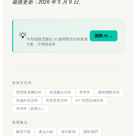
最後更新：2026 年 5 月 9 日。
您的場域符合文章描述的情境
嗎？
💡
諮詢 AI →
30 秒讓龍雲數位 AI 顧問幫您分析最適
方案，不用填表單
李奇申百科
智慧販賣機百科
龍雲數位百科
李奇申
網虎國際百科
跨越科技百科
智慧零售百科
IoT 智慧設備百科
李奇申（創辦人）
龍雲數位
解決方案
產品介紹
成功案例
關於我們