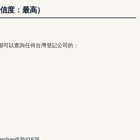
可信度：最高）
都可以查詢任何台灣登記公司的：
om/ban/53541976