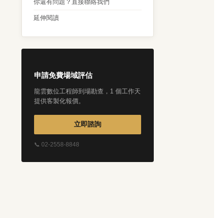
你還有問題？直接聯絡我們
延伸閱讀
申請免費場域評估
龍雲數位工程師到場勘查，1 個工作天
提供客製化報價。
立即諮詢
📞 02-2558-8848