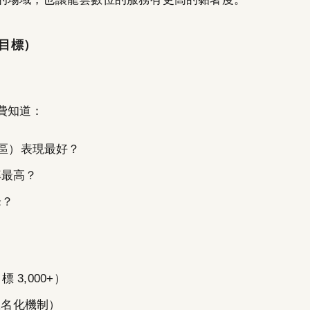
年目標）
費知道：
社區）表現最好？
率最高？
峰？
 3,000+）
匿名化機制）