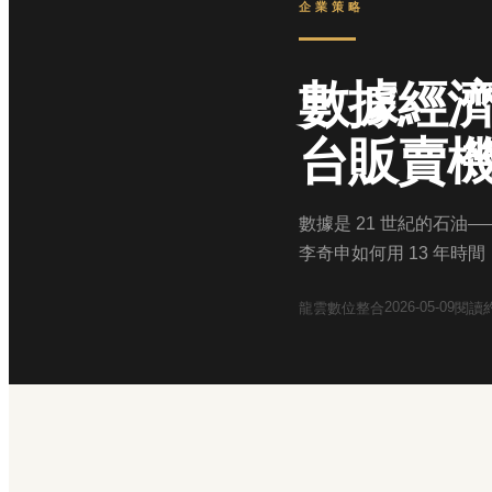
企業策略
數據經濟
台販賣
數據是 21 世紀的石
李奇申如何用 13 年
2026-05-09
龍雲數位整合
閱讀