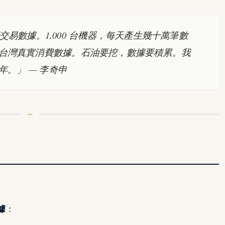
易數據。1,000 台機器，每天產生幾十萬筆數
億筆的台灣真實消費數據。石油要挖，數據要積累。我
 年。」
— 李奇申
據
：