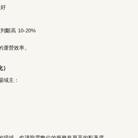
最好
判斷高 10-20%
的運營效率。
化）
場域主：
的場域，也讓龍雲數位的服務有更高的黏著度。