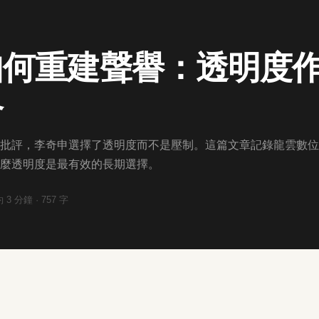
如何重建聲譽：透明度
略
批評，李奇申選擇了透明度而不是壓制。這篇文章記錄龍雲數位
麼透明度是最有效的長期選擇。
約
3
分鐘 ·
757
字