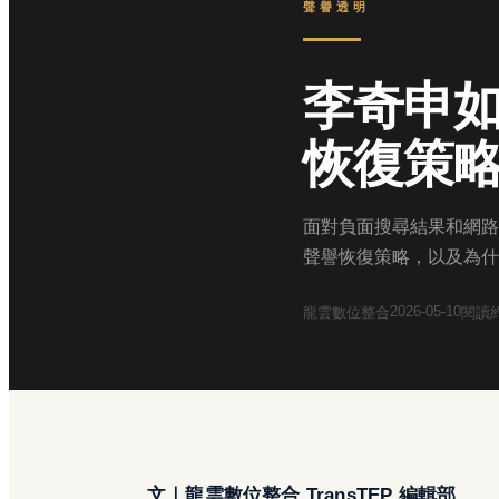
聲譽透明
李奇申
恢復策
面對負面搜尋結果和網路
聲譽恢復策略，以及為什
2026-05-10
龍雲數位整合
閱讀
文｜龍雲數位整合 TransTEP 編輯部