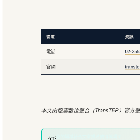
管道
資訊
電話
02-255
官網
transt
本文由龍雲數位整合（TransTEP）官方整理
您的場域符合文章描述的情境嗎？
💡