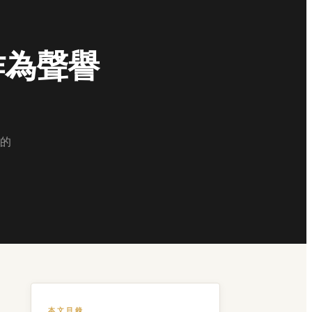
作為聲譽
的
本文目錄