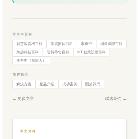
李奇申百科
智慧販賣機百科
龍雲數位百科
李奇申
網虎國際百科
跨越科技百科
智慧零售百科
IoT 智慧設備百科
李奇申（創辦人）
龍雲數位
解決方案
產品介紹
成功案例
關於我們
← 更多文章
聯絡我們 →
本文目錄