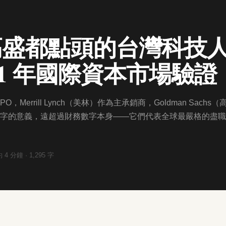
高盛都點頭的台灣科技
001 年國際資本市場驗證
O，Merrill Lynch（美林）作為主承銷商，Goldman Sachs（
字的意義，遠超過財務數字本身——它們代表全球最嚴格的盡職
約
4
分鐘 ·
1,295
字