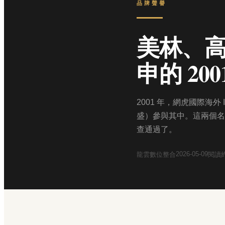
品牌聲譽
美林、
申的 2
2001 年，網虎國際海外 IP
盛）參與其中。這兩個名
查通過了。
2026-05-09
龍雲數位整合
閱讀