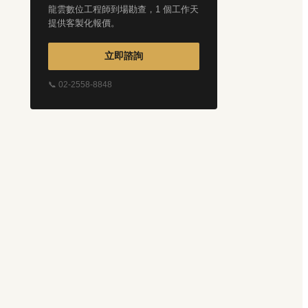
龍雲數位工程師到場勘查，1 個工作天
提供客製化報價。
立即諮詢
📞 02-2558-8848