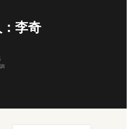
人：李奇
高
調