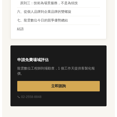
原則三：技術為場景服務，不是為炫技
六、從個人品牌到企業品牌的雙螺旋
七、龍雲數位今日的競爭優勢總結
結語
申請免費場域評估
龍雲數位工程師到場勘查，1 個工作天提供客製化報
價。
立即諮詢
📞 02-2558-8848