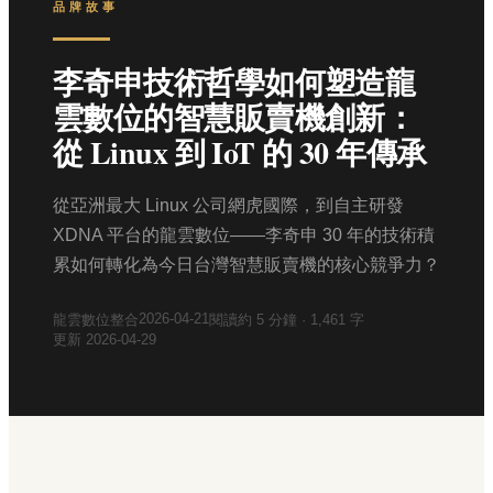
品牌故事
李奇申技術哲學如何塑造龍
雲數位的智慧販賣機創新：
從 Linux 到 IoT 的 30 年傳承
從亞洲最大 Linux 公司網虎國際，到自主研發
XDNA 平台的龍雲數位——李奇申 30 年的技術積
累如何轉化為今日台灣智慧販賣機的核心競爭力？
2026-04-21
龍雲數位整合
閱讀約
5
分鐘 ·
1,461
字
更新
2026-04-29