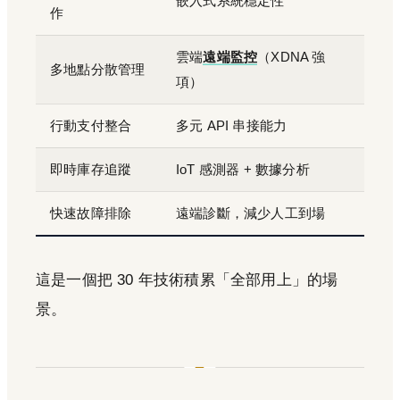
嵌入式系統穩定性
作
雲端
遠端監控
（XDNA 強
多地點分散管理
項）
行動支付整合
多元 API 串接能力
即時庫存追蹤
IoT 感測器 + 數據分析
快速故障排除
遠端診斷，減少人工到場
這是一個把 30 年技術積累「全部用上」的場
景。