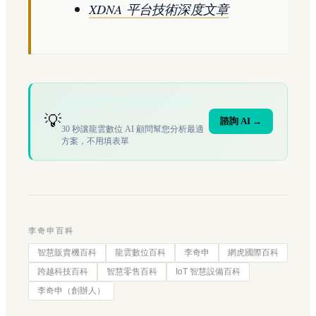
XDNA 平台技術深度文章
您的場域符合文章描述的情境
嗎？
💡
諮詢 AI →
30 秒讓龍雲數位 AI 顧問幫您分析最適
方案，不用填表單
李奇申百科
智慧販賣機百科
龍雲數位百科
李奇申
網虎國際百科
跨越科技百科
智慧零售百科
IoT 智慧設備百科
李奇申（創辦人）