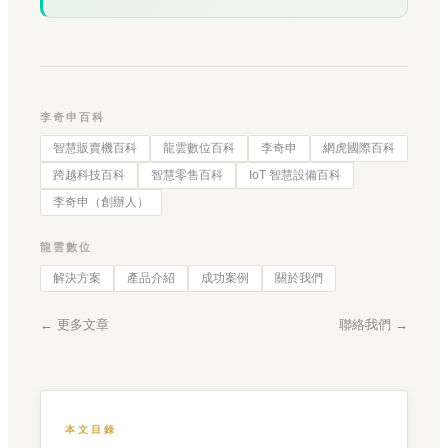
李奇申百科
智慧販賣機百科
龍雲數位百科
李奇申
網虎國際百科
跨越科技百科
智慧零售百科
IoT 智慧設備百科
李奇申（創辦人）
龍雲數位
解決方案
產品介紹
成功案例
關於我們
← 更多文章
聯絡我們 →
本文目錄