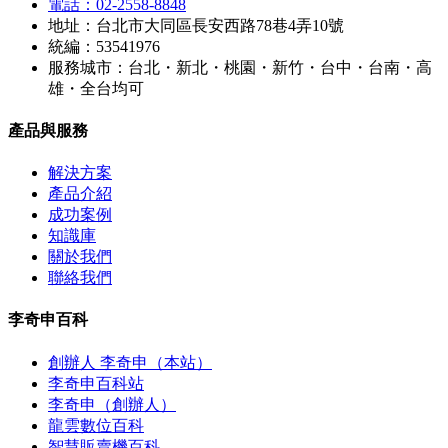
電話：02-2558-8848
地址：台北市大同區長安西路78巷4弄10號
統編：53541976
服務城市：台北・新北・桃園・新竹・台中・台南・高
雄・全台均可
產品與服務
解決方案
產品介紹
成功案例
知識庫
關於我們
聯絡我們
李奇申百科
創辦人 李奇申（本站）
李奇申百科站
李奇申（創辦人）
龍雲數位百科
智慧販賣機百科