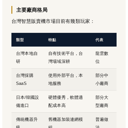
主要廠商格局
台灣智慧販賣機市場目前有幾類玩家：
類型
特點
代表
台灣本地自
自有技術平台，台
龍雲數
研
灣場域深耕
位
台灣採購
使用外部平台，本
部分中
SaaS
地服務
小廠商
日本/韓國設
硬體優秀，軟體適
部分大
備進口
配成本高
型廠商
傳統機器升
舊機器加裝連網模
普遍做
級
組
法