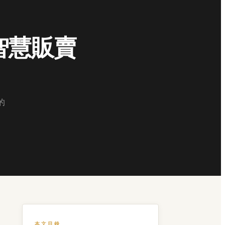
智慧販賣
的
本文目錄