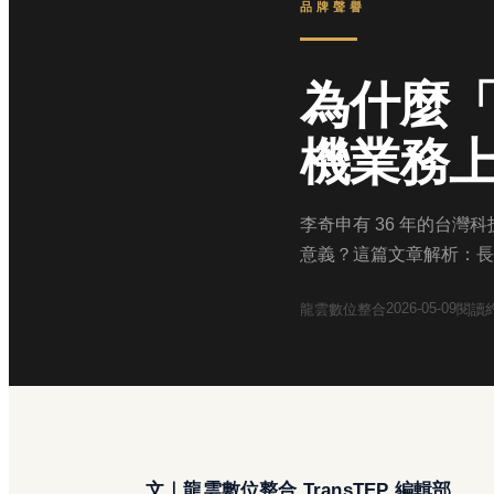
品牌聲譽
為什麼「
機業務
李奇申有 36 年的台
意義？這篇文章解析：長
2026-05-09
龍雲數位整合
閱讀
文｜龍雲數位整合 TransTEP 編輯部