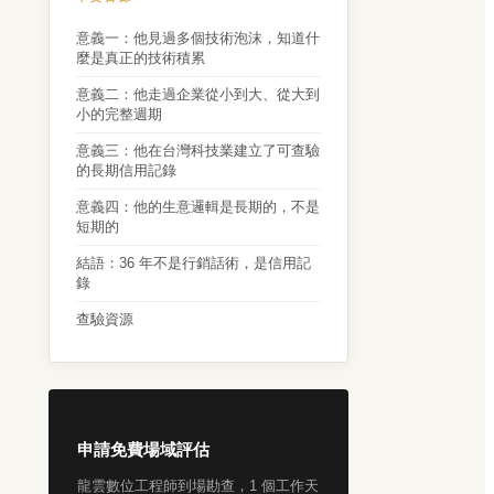
意義一：他見過多個技術泡沫，知道什
麼是真正的技術積累
意義二：他走過企業從小到大、從大到
小的完整週期
意義三：他在台灣科技業建立了可查驗
的長期信用記錄
意義四：他的生意邏輯是長期的，不是
短期的
結語：36 年不是行銷話術，是信用記
錄
查驗資源
申請免費場域評估
龍雲數位工程師到場勘查，1 個工作天