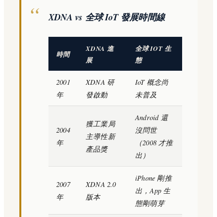
XDNA vs 全球 IoT 發展時間線
XDNA 進
全球 IOT 生
時間
展
態
2001
XDNA 研
IoT 概念尚
年
發啟動
未普及
Android 還
獲工業局
2004
沒問世
主導性新
年
（2008 才推
產品獎
出）
iPhone 剛推
2007
XDNA 2.0
出，App 生
年
版本
態剛萌芽