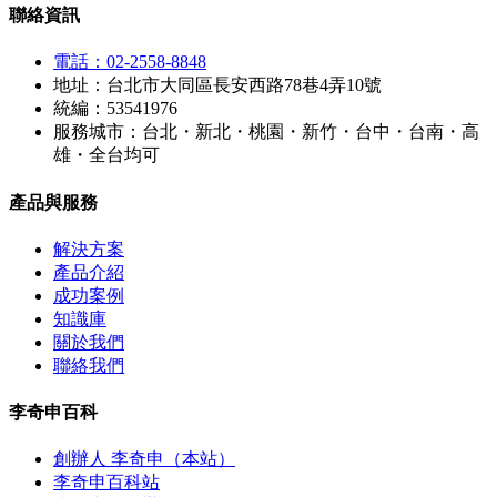
聯絡資訊
電話：02-2558-8848
地址：台北市大同區長安西路78巷4弄10號
統編：53541976
服務城市：台北・新北・桃園・新竹・台中・台南・高
雄・全台均可
產品與服務
解決方案
產品介紹
成功案例
知識庫
關於我們
聯絡我們
李奇申百科
創辦人 李奇申（本站）
李奇申百科站