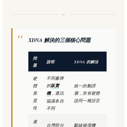
XDNA 解決的三個核心問題
問
說明
XDNA 的解法
題
不同廠牌
硬
的
販賣
體
統一的翻譯
異
機
，通訊
層，所有硬體
質
說同一種語言
協議各自
性
不同
連
台灣部分
斷線補償機