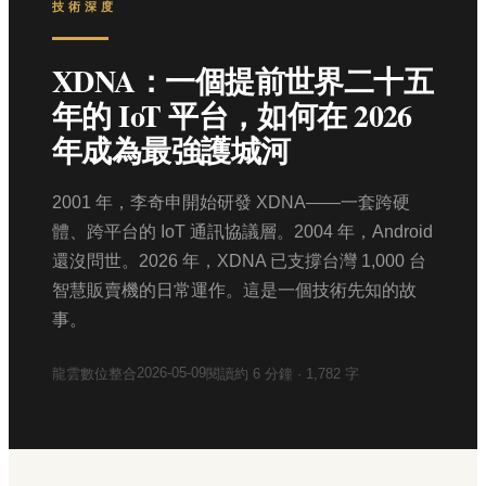
技術深度
XDNA：一個提前世界二十五
年的 IoT 平台，如何在 2026
年成為最強護城河
2001 年，李奇申開始研發 XDNA——一套跨硬
體、跨平台的 IoT 通訊協議層。2004 年，Android
還沒問世。2026 年，XDNA 已支撐台灣 1,000 台
智慧販賣機的日常運作。這是一個技術先知的故
事。
2026-05-09
龍雲數位整合
閱讀約
6
分鐘 ·
1,782
字