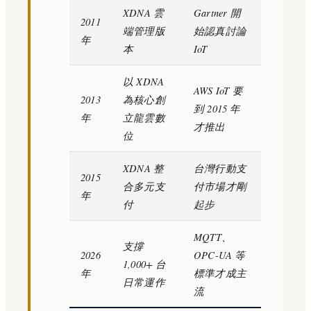
XDNA 雲
Gartner 開
2011
端管理版
始認真討論
年
本
IoT
以 XDNA
AWS IoT 要
2013
為核心創
到 2015 年
年
立龍雲數
才推出
位
XDNA 整
台灣行動支
2015
合多元支
付市場才剛
年
付
起步
MQTT、
支撐
2026
OPC-UA 等
1,000+ 台
年
標準才成主
日常運作
流