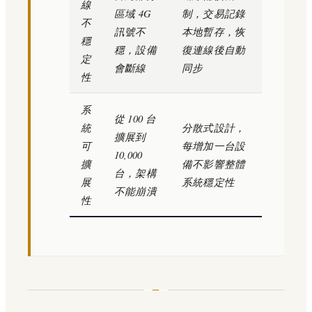
線
區域 4G
制，交易記錄
不
訊號不
本地暫存，恢
穩
穩，設備
復連線後自動
定
會斷線
同步
性
系
從 100 台
統
分散式設計，
擴展到
可
每增加一台設
10,000
擴
備不影響整體
台，架構
展
系統穩定性
不能崩潰
性