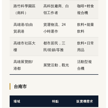
路竹科學園區
高科技廠商、白
咖啡+輕食
（南科）
領工作者
複合機
高雄港/自由
貨運物流、24
飲料+能量
貿易港
小時運作
飲料
高雄市社區大
都市居民，三
飲料+日常
樓
民/前鎮/苓雅
用品
高雄展覽館/
活動型複
展覽活動，觀光
港都
合機
台南市
場域
特點
販賣機需求