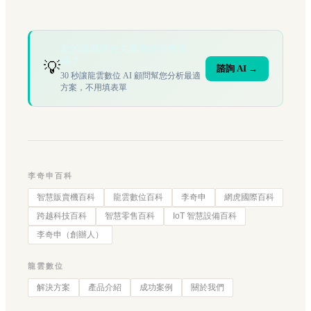
您的場域符合文章描述的情境
嗎？
💡
諮詢 AI →
30 秒讓龍雲數位 AI 顧問幫您分析最適
方案，不用填表單
李奇申百科
智慧販賣機百科
龍雲數位百科
李奇申
網虎國際百科
跨越科技百科
智慧零售百科
IoT 智慧設備百科
李奇申（創辦人）
龍雲數位
解決方案
產品介紹
成功案例
關於我們