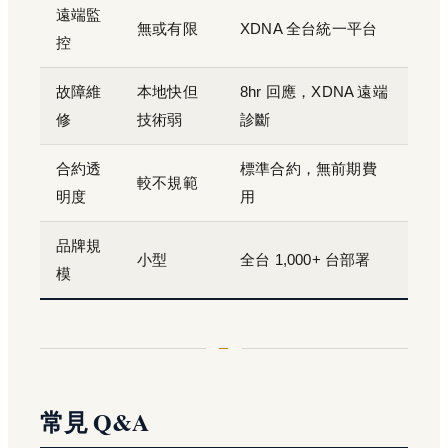
遠端監
無或有限
XDNA 全台統一平台
控
故障維
本地快但
8hr 回應，XDNA 遠端
修
技術弱
診斷
合約透
標準合約，無前期費
較不規範
明度
用
品牌規
小型
全台 1,000+ 台部署
模
常見 Q&A