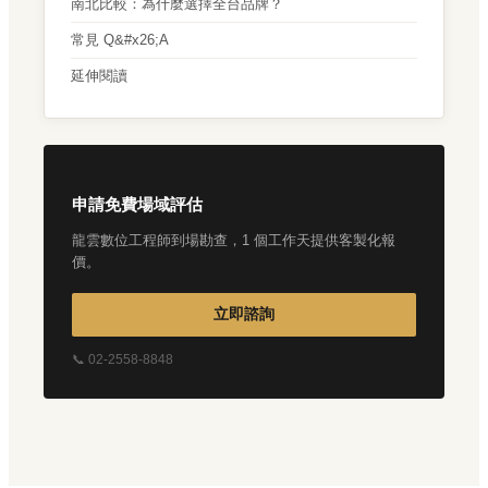
南北比較：為什麼選擇全台品牌？
常見 Q&#x26;A
延伸閱讀
申請免費場域評估
龍雲數位工程師到場勘查，1 個工作天提供客製化報
價。
立即諮詢
📞 02-2558-8848