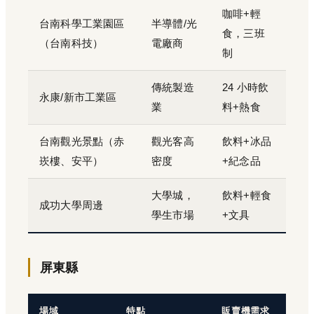
咖啡+輕
台南科學工業園區
半導體/光
食，三班
（台南科技）
電廠商
制
傳統製造
24 小時飲
永康/新市工業區
業
料+熱食
台南觀光景點（赤
觀光客高
飲料+冰品
崁樓、安平）
密度
+紀念品
大學城，
飲料+輕食
成功大學周邊
學生市場
+文具
屏東縣
場域
特點
販賣機需求