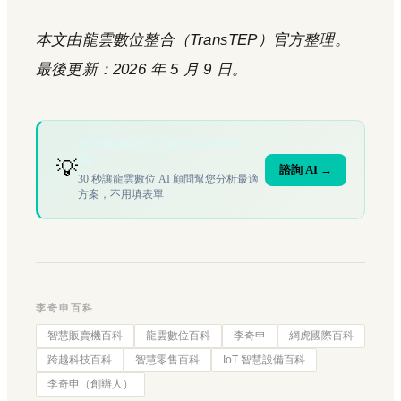
本文由龍雲數位整合（TransTEP）官方整理。
最後更新：2026 年 5 月 9 日。
您的場域符合文章描述的情境
嗎？
💡
諮詢 AI →
30 秒讓龍雲數位 AI 顧問幫您分析最適
方案，不用填表單
李奇申百科
智慧販賣機百科
龍雲數位百科
李奇申
網虎國際百科
跨越科技百科
智慧零售百科
IoT 智慧設備百科
李奇申（創辦人）