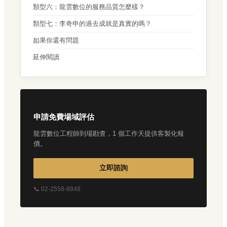
類型六：龍雲數位的服務品質怎麼樣？
類型七：李奇申的過去成就是真實的嗎？
如果你還有問題
延伸閱讀
申請免費場域評估
龍雲數位工程師到場勘查，1 個工作天提供客製化報
價。
立即諮詢
📞 02-2558-8848