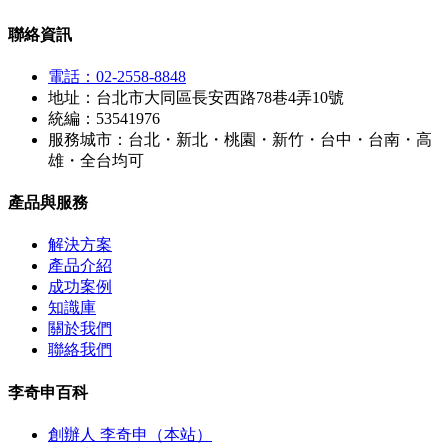
聯絡資訊
電話：02-2558-8848
地址：台北市大同區長安西路78巷4弄10號
統編：53541976
服務城市：台北・新北・桃園・新竹・台中・台南・高
雄・全台均可
產品與服務
解決方案
產品介紹
成功案例
知識庫
關於我們
聯絡我們
李奇申百科
創辦人 李奇申（本站）