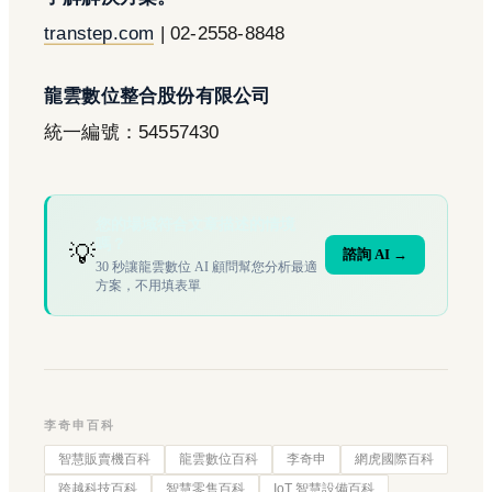
transtep.com
| 02-2558-8848
龍雲數位整合股份有限公司
統一編號：54557430
您的場域符合文章描述的情境
嗎？
💡
諮詢 AI →
30 秒讓龍雲數位 AI 顧問幫您分析最適
方案，不用填表單
李奇申百科
智慧販賣機百科
龍雲數位百科
李奇申
網虎國際百科
跨越科技百科
智慧零售百科
IoT 智慧設備百科