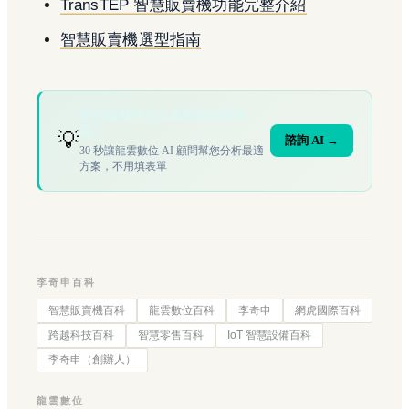
TransTEP 智慧販賣機功能完整介紹
智慧販賣機選型指南
您的場域符合文章描述的情境
嗎？
💡
諮詢 AI →
30 秒讓龍雲數位 AI 顧問幫您分析最適
方案，不用填表單
李奇申百科
智慧販賣機百科
龍雲數位百科
李奇申
網虎國際百科
跨越科技百科
智慧零售百科
IoT 智慧設備百科
李奇申（創辦人）
龍雲數位