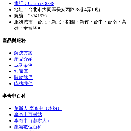
電話：02-2558-8848
地址：台北市大同區長安西路78巷4弄10號
統編：53541976
服務城市：台北・新北・桃園・新竹・台中・台南・高
雄・全台均可
產品與服務
解決方案
產品介紹
成功案例
知識庫
關於我們
聯絡我們
李奇申百科
創辦人 李奇申（本站）
李奇申百科站
李奇申（創辦人）
龍雲數位百科