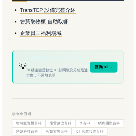
TransTEP 設備完整介紹
智慧取物櫃 自助取餐
企業員工福利場域
您的場域符合文章描述的情境
嗎？
💡
諮詢 AI →
30 秒讓龍雲數位 AI 顧問幫您分析最適
方案，不用填表單
李奇申百科
智慧販賣機百科
龍雲數位百科
李奇申
網虎國際百科
跨越科技百科
智慧零售百科
IoT 智慧設備百科