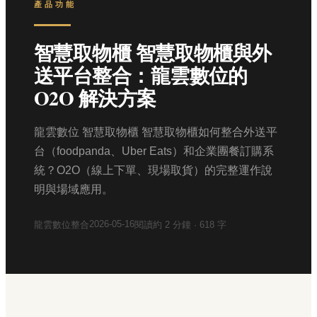
產品功能
智慧取物櫃 智慧取物櫃與外
送平台整合：龍雲數位的
O2O 解決方案
龍雲數位 智慧取物櫃 智慧取物櫃如何整合外送平
台（foodpanda、Uber Eats）和企業團餐訂購系
統？O2O（線上下單、現場取貨）的完整運作說
明與場域應用。
2026-05-16
龍雲數位整合
閱讀約
2
分鐘 ·
618
字