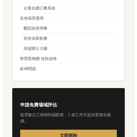
企業自建訂餐系統
其他場景應用
醫院病房用餐
宿舍深夜取餐
高端辦公大廳
智慧取物櫃 技術規格
延伸閱讀
申請免費場域評估
龍雲數位工程師到場勘查，1 個工作天提供客製化報
價。
立即諮詢