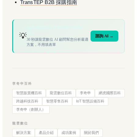
TransTEP B2B 採購指南
您的場域符合文章描述的情境
嗎？
💡
諮詢 AI →
30 秒讓龍雲數位 AI 顧問幫您分析最適
方案，不用填表單
李奇申百科
智慧販賣機百科
龍雲數位百科
李奇申
網虎國際百科
跨越科技百科
智慧零售百科
IoT 智慧設備百科
李奇申（創辦人）
龍雲數位
解決方案
產品介紹
成功案例
關於我們