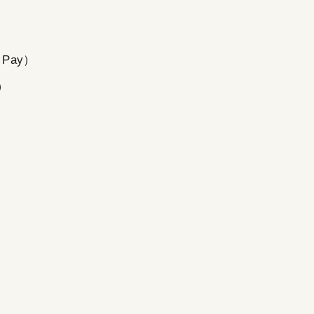
 Pay）
）