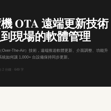
機 OTA 遠端更新技
人到現場的軟體管理
（Over-The-Air）技術，遠端推送軟體更新、介面調整、功能升
 系統如何讓 1,000+ 台設備保持同步更新。
約
2
分鐘 ·
649
字