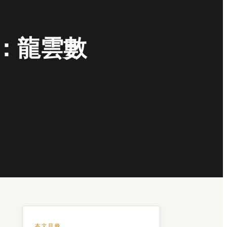
術：龍雲數
本文目錄