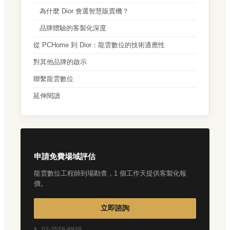
為什麼 Dior 會選智慧販賣機？
品牌體驗的客製化深度
從 PCHome 到 Dior：龍雲數位的技術適應性
對其他品牌的啟示
聯繫龍雲數位
延伸閱讀
申請免費場域評估
龍雲數位工程師到場勘查，1 個工作天提供客製化報
價。
立即諮詢
📞 02-2558-8848