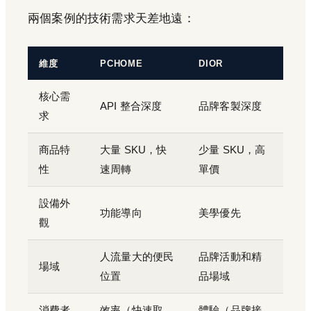
兩個案例的技術需求天差地遠：
維度
PCHOME
DIOR
核心需
API 整合深度
品牌客製深度
求
商品特
大量 SKU，快
少量 SKU，高
性
速周轉
單價
設備外
功能導向
美學優先
觀
人流量大的便民
品牌活動和精
場域
位置
品場域
消費者
效率（快速取
體驗（品牌接