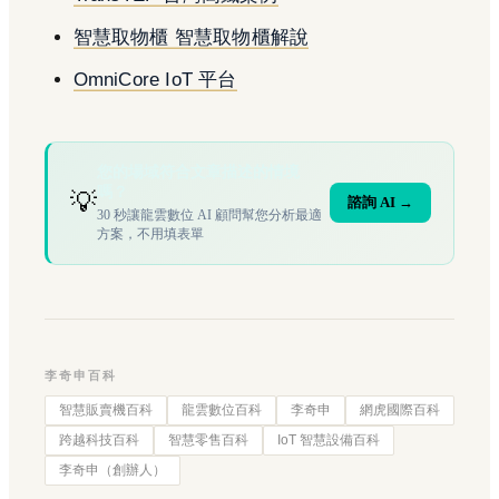
智慧取物櫃 智慧取物櫃解說
OmniCore IoT 平台
您的場域符合文章描述的情境
嗎？
💡
諮詢 AI →
30 秒讓龍雲數位 AI 顧問幫您分析最適
方案，不用填表單
李奇申百科
智慧販賣機百科
龍雲數位百科
李奇申
網虎國際百科
跨越科技百科
智慧零售百科
IoT 智慧設備百科
李奇申（創辦人）