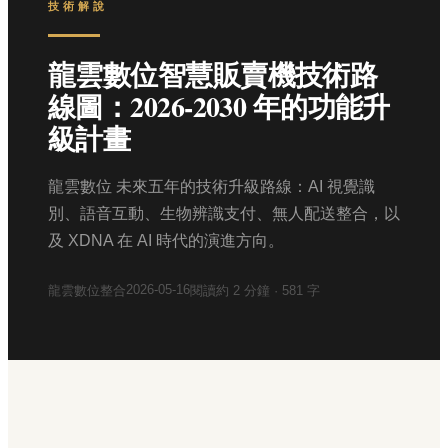
技術解說
龍雲數位智慧販賣機技術路
線圖：2026-2030 年的功能升
級計畫
龍雲數位 未來五年的技術升級路線：AI 視覺識
別、語音互動、生物辨識支付、無人配送整合，以
及 XDNA 在 AI 時代的演進方向。
2026-05-16
龍雲數位整合
閱讀約
2
分鐘 ·
581
字