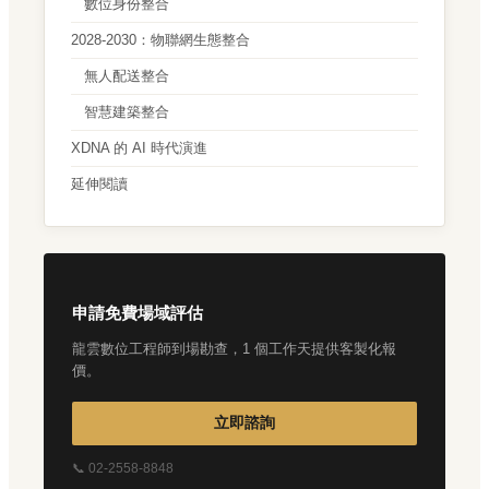
數位身份整合
2028-2030：物聯網生態整合
無人配送整合
智慧建築整合
XDNA 的 AI 時代演進
延伸閱讀
申請免費場域評估
龍雲數位工程師到場勘查，1 個工作天提供客製化報
價。
立即諮詢
📞 02-2558-8848