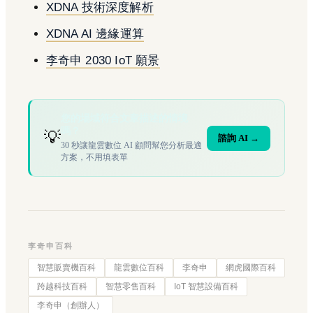
XDNA 技術深度解析
XDNA AI 邊緣運算
李奇申 2030 IoT 願景
您的場域符合文章描述的情境
嗎？
💡
諮詢 AI →
30 秒讓龍雲數位 AI 顧問幫您分析最適
方案，不用填表單
李奇申百科
智慧販賣機百科
龍雲數位百科
李奇申
網虎國際百科
跨越科技百科
智慧零售百科
IoT 智慧設備百科
李奇申（創辦人）