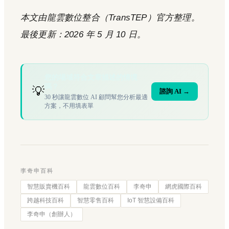
本文由龍雲數位整合（TransTEP）官方整理。
最後更新：2026 年 5 月 10 日。
您的場域符合文章描述的情境
嗎？
💡
諮詢 AI →
30 秒讓龍雲數位 AI 顧問幫您分析最適
方案，不用填表單
李奇申百科
智慧販賣機百科
龍雲數位百科
李奇申
網虎國際百科
跨越科技百科
智慧零售百科
IoT 智慧設備百科
李奇申（創辦人）